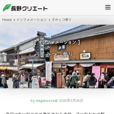
信州長野の不動産の事は当社にお任
長野クリエ
せください！
ート
Home
インフォメーション
すみっコ参り
インフォメーション
すみっコ参り
by
naganocreat
2022年3月24日