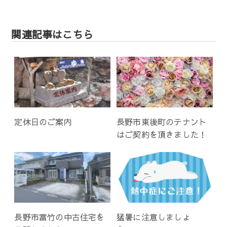
ナ
ビ
関連記事はこちら
ゲ
ー
シ
ョ
ン
定休日のご案内
長野市東後町のテナント
はご契約を頂きました！
長野市富竹の中古住宅を
猛暑に注意しましょ