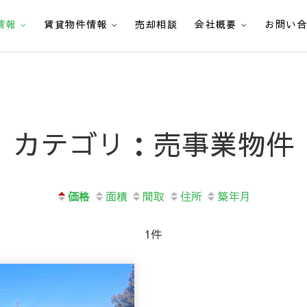
情報
賃貸物件情報
売却相談
会社概要
お問い
カテゴリ：売事業物件
価格
面積
間取
住所
築年月
1件