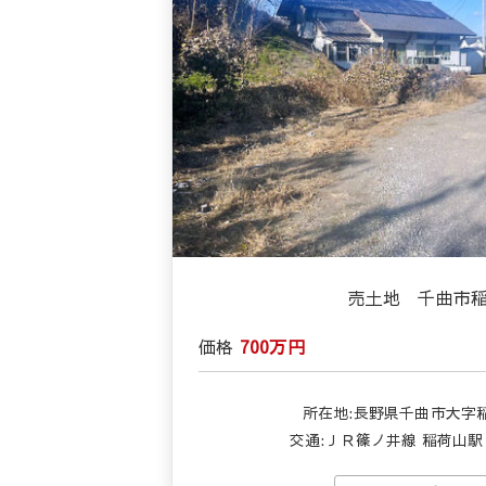
売土地 千曲市
価格
700万円
所在地:長野県千曲市大字
交通:
ＪＲ篠ノ井線 稲荷山駅 徒