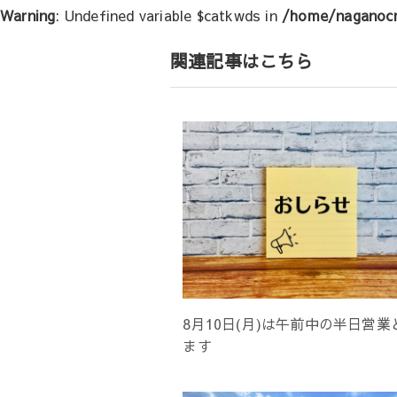
Warning
: Undefined variable $catkwds in
/home/naganocr
ー
シ
関連記事はこちら
ョ
ン
8月10日(月)は午前中の半日営業
ます