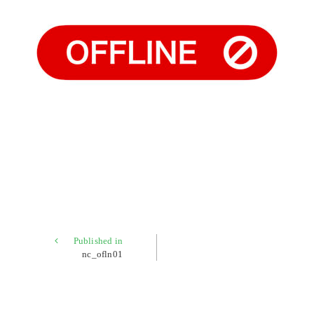
Published in
nc_ofln01