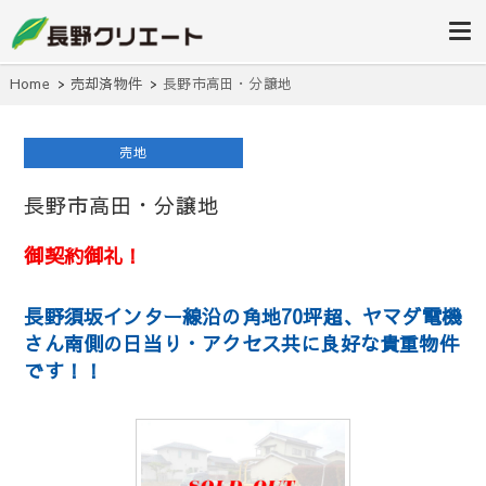
信州長野の不動産の事は当社にお任
長野クリエ
せください！
ート
Home
売却済物件
長野市高田・分譲地
売地
長野市高田・分譲地
御契約御礼！
長野須坂インター線沿の角地70坪超、ヤマダ電機
さん南側の日当り・アクセス共に良好な貴重物件
です！！