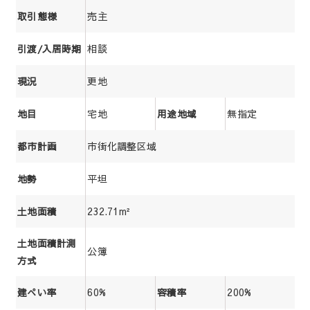
売主
取引態様
相談
引渡/入居時期
更地
現況
宅地
無指定
地目
用途地域
市街化調整区域
都市計画
平坦
地勢
232.71m²
土地面積
土地面積計測
公簿
方式
60%
200%
建ぺい率
容積率