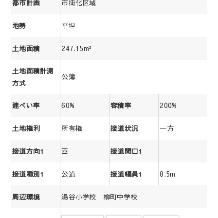
市街化区域
都市計画
平坦
地勢
247.15m²
土地面積
土地面積計測
公簿
方式
60%
200%
建ぺい率
容積率
所有権
一方
土地権利
接道状況
西
接道方向1
接道間口1
公道
8.5m
接道種別1
接道幅員1
湯谷小学校 柳町中学校
周辺環境