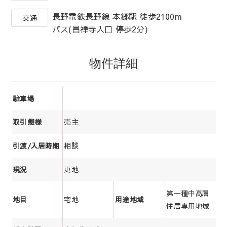
長野電鉄長野線 本郷駅 徒歩2100m
交通
バス(昌禅寺入口 停歩2分)
物件詳細
駐車場
売主
取引態様
相談
引渡/入居時期
更地
現況
第一種中高層
宅地
地目
用途地域
住居専用地域