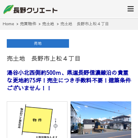
信州長野の不動産の事は当社にお任
長野クリエ
せください！
ート
Home
売買物件
売土地
売土地 長野市上松４丁目
売地
売土地 長野市上松４丁目
湯谷小北西側約500ｍ、県道長野信濃線沿の貴重
な更地約75坪！売主につき手数料不要！建築条件
ございません！！