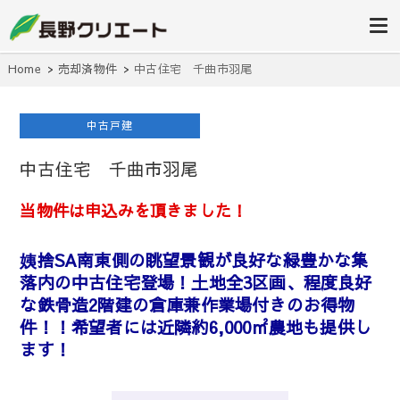
信州長野の不動産の事は当社にお任
長野クリエ
せください！
ート
Home
売却済物件
中古住宅 千曲市羽尾
中古戸建
中古住宅 千曲市羽尾
当物件は申込みを頂きました！
姨捨SA南東側の眺望景観が良好な緑豊かな集
落内の中古住宅登場！土地全3区画、程度良好
な鉄骨造2階建の倉庫兼作業場付きのお得物
件！！希望者には近隣約6,000㎡農地も提供し
ます！