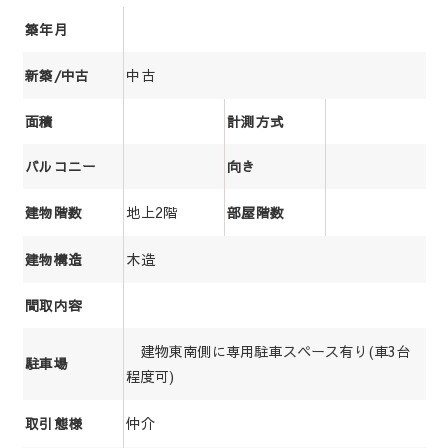
築年月
中古
新築/中古
面積
計測方式
バルコニー
向き
地上2階
建物階数
部屋階数
木造
建物構造
間取内容
建物東南側に専用駐車スペース有り(車3台
駐車場
程度可)
仲介
取引態様