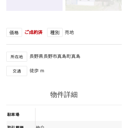
1
/
1
ご成約済
売地
価格
種別
長野県長野市真島町真島
所在地
徒歩 m
交通
物件詳細
駐車場
仲介
取引態様