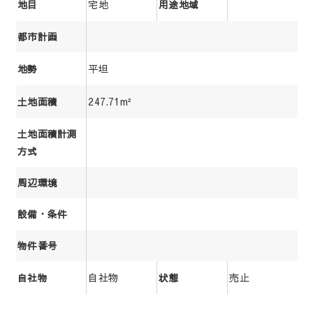
宅地
地目
用途地域
都市計画
平坦
地勢
247.71m²
土地面積
土地面積計測
方式
周辺環境
設備・条件
物件番号
自社物
売止
自社物
状態