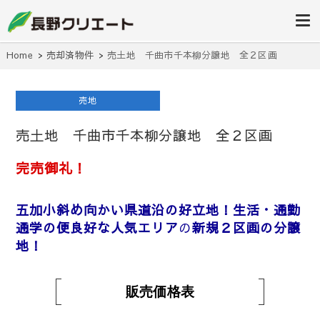
信州長野の不動産の事は当社にお任
長野クリエ
せください！
ート
Home
売却済物件
売土地 千曲市千本柳分譲地 全２区画
売地
売土地 千曲市千本柳分譲地 全２区画
完売御礼！
五加小斜め向かい
県道沿の好立地
！生活・通勤
通学の便良好な人気エリア
の
新規２区画の分譲
地！
販売価格表