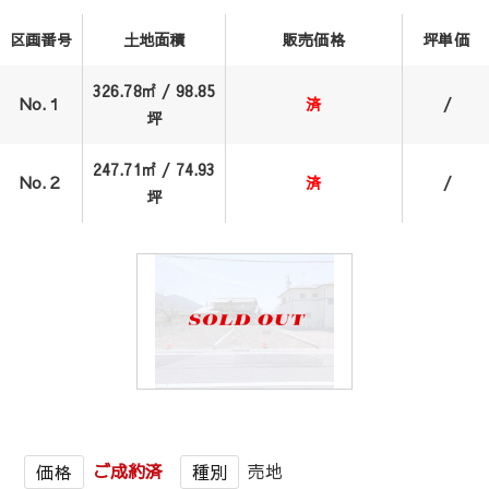
区画番号
土地面積
販売価格
坪単価
326.78㎡ / 98.85
No.１
済
/
坪
247.71㎡ / 74.93
No.２
済
/
坪
1
/
1
ご成約済
売地
価格
種別