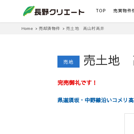
TOP
売買物件
信州長野の不動産の事は当社にお任せください！
長野クリエート
Home
売却済物件
売土地 高山村高井
売土地 
売地
完売御礼です！
県道須坂・中野線沿いコメリ高