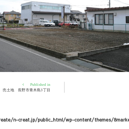
Published in
売土地 長野市青木島3丁目
eate/n-creat.jp/public_html/wp-content/themes/8marke