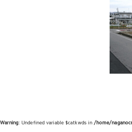
投
稿
ナ
ビ
ゲ
Warning
: Undefined variable $catkwds in
/home/naganocr
ー
シ