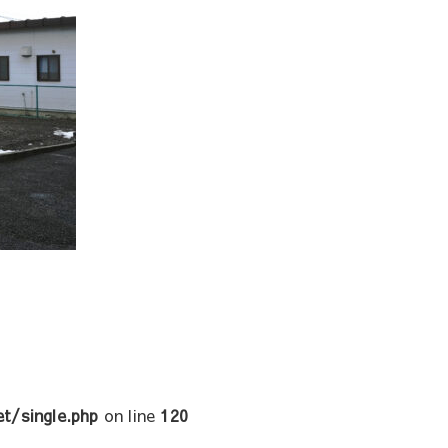
t/single.php
on line
120