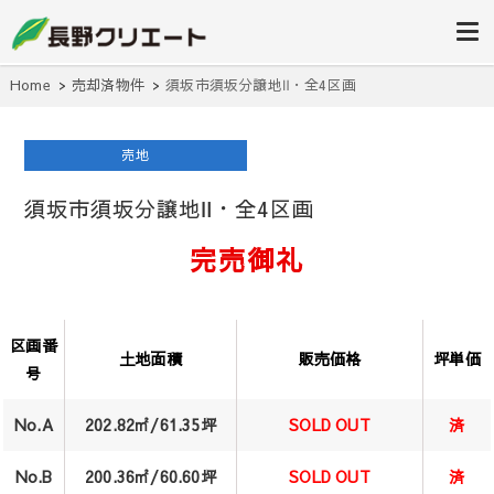
信州長野の不動産の事は当社にお任
長野クリエ
せください！
ート
Home
売却済物件
須坂市須坂分譲地Ⅱ・全4区画
売地
須坂市須坂分譲地Ⅱ・全4区画
完売御礼
区画番
土地面積
販売価格
坪単価
号
No.A
202.82㎡/61.35坪
SOLD OUT
済
No.B
200.36㎡/60.60坪
SOLD OUT
済