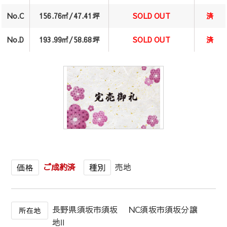
No.C
156.76㎡/47.41坪
SOLD OUT
済
No.D
193.99㎡/58.68坪
SOLD OUT
済
1
/
1
ご成約済
売地
価格
種別
長野県須坂市須坂 NC須坂市須坂分譲
所在地
地Ⅱ