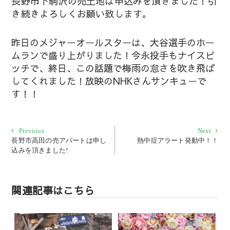
長野市下駒沢の売土地は申込みを頂きました！引
き続きよろしくお願い致します。
昨日のメジャーオールスターは、大谷選手のホー
ムランで盛り上がりました！今永投手もナイスピ
ッチで、終日、この話題で梅雨の怠さを吹き飛ば
してくれました！放映のNHKさんサンキューで
す！！
投
Previous
Next
Previous
Next
post:
post:
長野市高田の売アパートは申し
熱中症アラート発動中！！
稿
込みを頂きました!
ナ
ビ
ゲ
関連記事はこちら
ー
シ
ョ