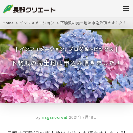
信州長野の不動産の事は当社にお任
長野クリエ
せください！
ート
Home
インフォメーション
下駒沢の売土地は申込み頂きました！
,
インフォメーション
ブログ＆トピックス
下駒沢の売土地は申込み頂きました！
by
naganocreat
2024年7月18日