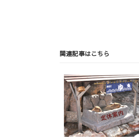
投
稿
ナ
ビ
ゲ
関連記事はこちら
ー
シ
ョ
ン