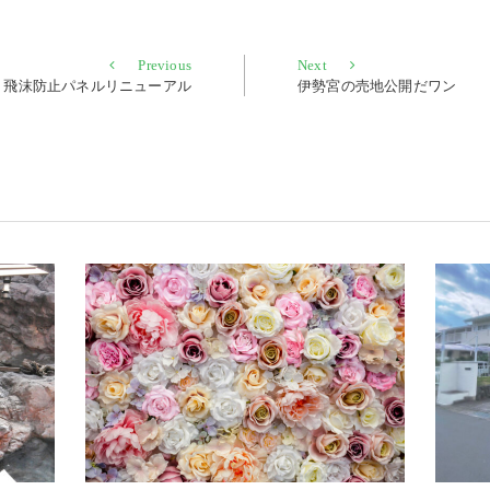
Previous
Next
Previous
Next
post:
post:
飛沫防止パネルリニューアル
伊勢宮の売地公開だワン