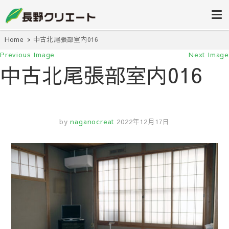
信州長野の不動産の事は当社にお任
長野クリエ
せください！
ート
Home
中古北尾張部室内016
Previous Image
Next Image
中古北尾張部室内016
by
naganocreat
2022年12月17日