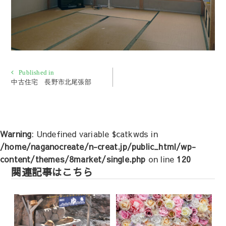
投
Published in
中古住宅 長野市北尾張部
稿
ナ
ビ
ゲ
Warning
: Undefined variable $catkwds in
ー
/home/naganocreate/n-creat.jp/public_html/wp-
シ
content/themes/8market/single.php
on line
120
ョ
関連記事はこちら
ン