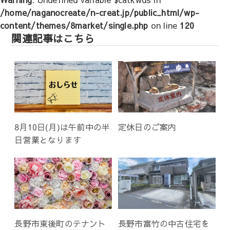
ー
/home/naganocreate/n-creat.jp/public_html/wp-
シ
content/themes/8market/single.php
on line
120
ョ
関連記事はこちら
ン
8月10日(月)は午前中の半
定休日のご案内
日営業となります
長野市東後町のテナント
長野市富竹の中古住宅を