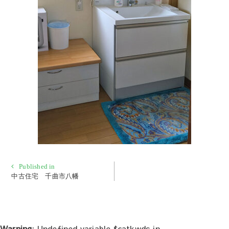
投
Published in
中古住宅 千曲市八幡
稿
ナ
ビ
ゲ
Warning
: Undefined variable $catkwds in