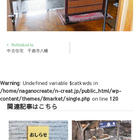
投
Published in
中古住宅 千曲市八幡
稿
ナ
ビ
ゲ
Warning
: Undefined variable $catkwds in
ー
/home/naganocreate/n-creat.jp/public_html/wp-
シ
content/themes/8market/single.php
on line
120
ョ
関連記事はこちら
ン