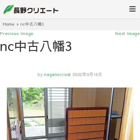
信州長野の不動産の事は当社にお任
長野クリエ
せください！
ート
Home
nc中古八幡3
Previous Image
Next Image
nc中古八幡3
by
naganocreat
2022年9月14日