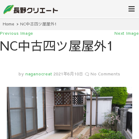
信州長野の不動産の事は当社にお任
長野クリエ
せください！
ート
Home
NC中古四ツ屋屋外1
Previous Image
Next Image
NC中古四ツ屋屋外1
by
naganocreat
2021年6月10日
No Comments