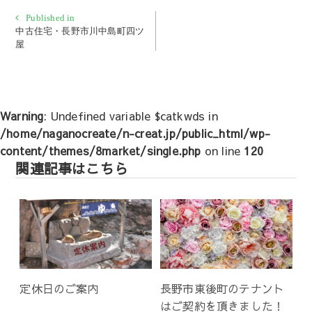
投
Published in
中古住宅・長野市川中島町四ツ
稿
屋
ナ
ビ
ゲ
ー
Warning
: Undefined variable $catkwds in
シ
/home/naganocreate/n-creat.jp/public_html/wp-
ョ
content/themes/8market/single.php
on line
120
ン
関連記事はこちら
定休日のご案内
長野市東後町のテナント
はご契約を頂きました！