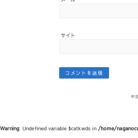
サイト
投
中
稿
ナ
ビ
ゲ
Warning
: Undefined variable $catkwds in
/home/naganocr
ー
シ