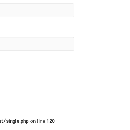
t/single.php
on line
120