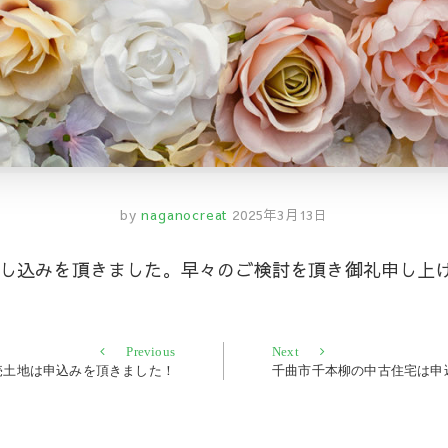
by
naganocreat
2025年3月13日
し込みを頂きました。早々のご検討を頂き御礼申し上
Previous
Next
Previous
Next
post:
post:
売土地は申込みを頂きました！
千曲市千本柳の中古住宅は申