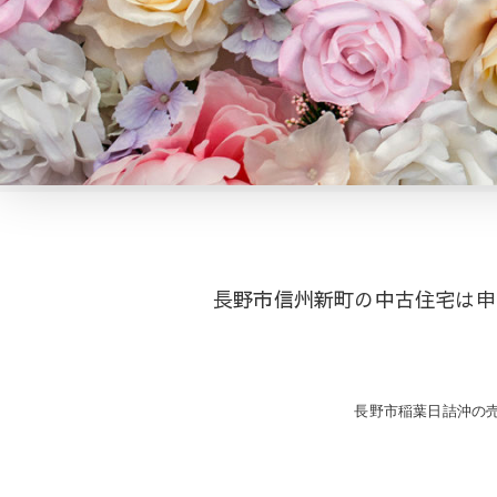
長野市信州新町の中古住宅は申
投
長野市稲葉日詰沖の
稿
ナ
ビ