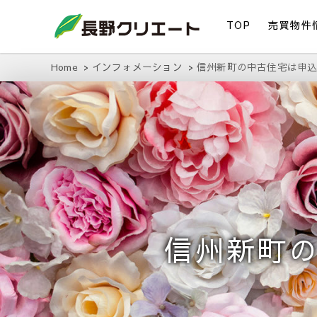
TOP
売買物件
信州長野の不動産の事は当社にお任せください！
長野クリエート
Home
インフォメーション
信州新町の中古住宅は申
信州新町