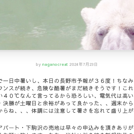
by
naganocreat
2024年7月23日
で一日中暑いし、本日の長野市予報が３６度！ちなみ
ウンスが続き、危険な酷暑がまだ続きそうです！これ
い４０℃なんて言ってるから恐ろしい、電気代は高い
・決勝が土曜日と余裕があって良かった、、週末から
からね、、、体調には注意して暑さを忘れて盛り上が
アパート・下駒沢の売地は早々の申込みを頂きありが