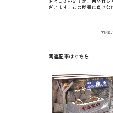
少々ございますが、何卒宜し
ざいます。この酷暑に負けな
投
下駒沢
稿
ナ
ビ
ゲ
関連記事はこちら
ー
シ
ョ
ン