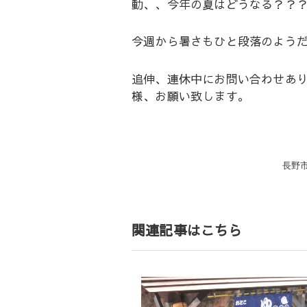
動、、今年の夏はどうなる？？
今週から暑さもひと段落のよう
追伸、連休中にお問い合わせあ
様、お願い致します。
投
長野
稿
ナ
ビ
ゲ
関連記事はこちら
ー
シ
ョ
ン