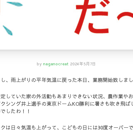
by
naganocreat
2024年5月7日
了し、雨上がりの平年気温に戻った本日、業務開始致しま
予定していた家の外活動もあまりできない状況、農作業や
クシング井上選手の東京ドームKO勝利に暑さも吹き飛ば
勝でしたわ！！
クは日々気温も上がって、こどもの日には30度オーバー