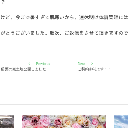
？？
だけど、今まで暑すぎて肌寒いから、連休明け体調管理に
りがとうございました。順次、ご返信をさせて頂きますの
Previous
Next
Previous
Next
post:
post:
市稲葉の売土地公開しました！
ご契約御礼です！！