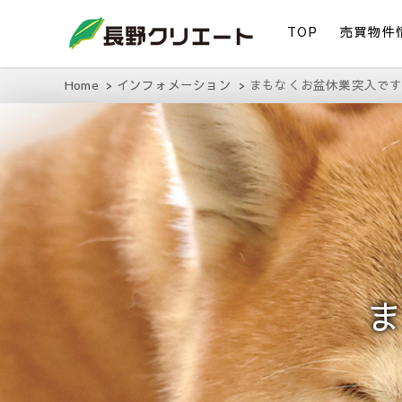
TOP
売買物件
信州長野の不動産の事は当社にお任せください！
長野クリエート
Home
インフォメーション
まもなくお盆休業突入で