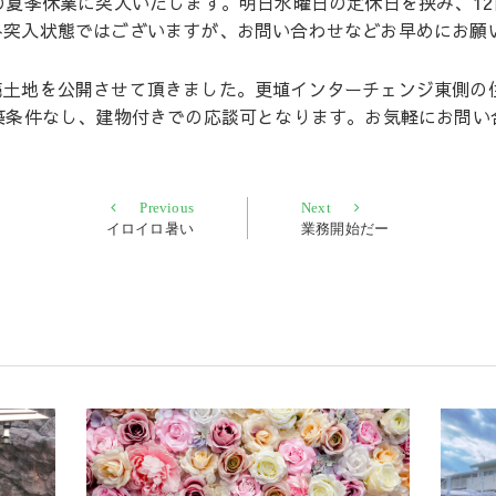
の夏季休業に突入いたします。明日水曜日の定休日を挟み、12
み突入状態ではございますが、お問い合わせなどお早めにお願
売土地を公開させて頂きました。更埴インターチェンジ東側の
築条件なし、建物付きでの応談可となります。お気軽にお問い
Previous
Next
Previous
Next
post:
post:
イロイロ暑い
業務開始だー