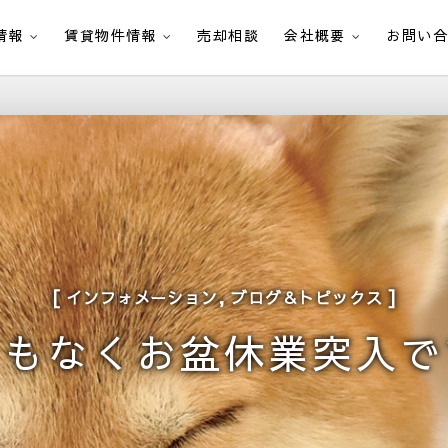
情報
賃貸物件情報
売却相談
会社概要
お問い
す
,
インフォメーション
ブログ＆トピックス
まもなくお盆休業突入で