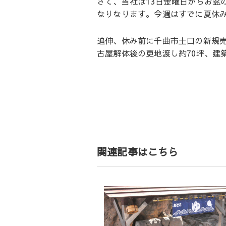
さて、当社は13日金曜日からお盆
なりなります。今週はすでに夏休
追伸、休み前に千曲市土口の新規
古屋解体後の更地渡し約70坪、建
投
稿
ナ
ビ
ゲ
関連記事はこちら
ー
シ
ョ
ン