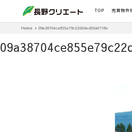
TOP
売買物件
信州長野の不動産の事は当社にお任せください！
長野クリエート
Home
09a38704ce855e79c22d04ed03a6718e
09a38704ce855e79c22