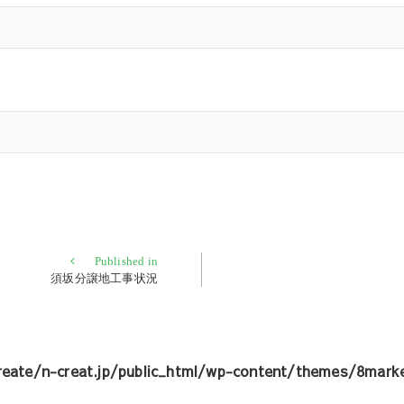
Published in
須坂分譲地工事状況
eate/n-creat.jp/public_html/wp-content/themes/8marke