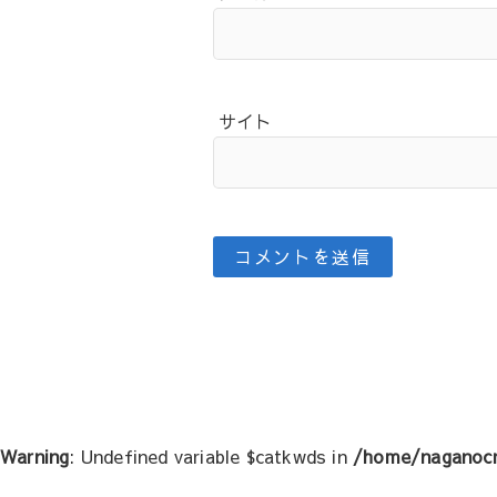
サイト
投
稿
ナ
ビ
ゲ
Warning
: Undefined variable $catkwds in
/home/naganocr
ー
シ