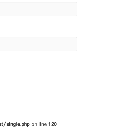
t/single.php
on line
120