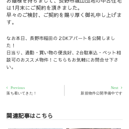
お蔭様を持ちまして、長野市城山団地の中古住宅
は1月末にご契約を頂きました。
早々のご検討、ご契約を賜り厚く御礼申し上げま
す。
なお本日、長野市稲田の２DKアパートを公開しまし
た！
日当り、通勤・買い物の便良好、2台駐車込・ペット相
談可のおススメ物件！こちらもお気軽にお問合せ下さ
い。
投
Previous
Next
Previous
Next
post:
post:
落ち着いてきた！
新規物件公開準備中です
稿
ナ
ビ
関連記事はこちら
ゲ
ー