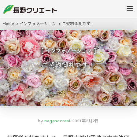
信州長野の不動産の事は当社にお任
長野クリエ
せください！
ート
Home
インフォメーション
ご契約御礼です！
インフォメーション
ご契約御礼です！
by
naganocreat
2021年2月2日