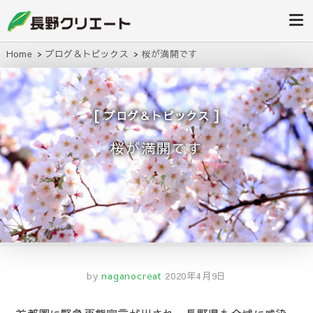
信州長野の不動産の事は当社にお任
長野クリエ
せください！
ート
Home
ブログ＆トピックス
桜が満開です
ブログ＆トピックス
桜が満開です
by
naganocreat
2020年4月9日