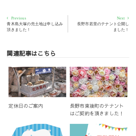
投
Previous
Next
Previous
Next
post:
post:
青木島大塚の売土地は申し込み
長野市若里のテナント公開し
稿
頂きました！
ました！
ナ
ビ
ゲ
関連記事はこちら
ー
シ
ョ
ン
定休日のご案内
長野市東後町のテナント
はご契約を頂きました！