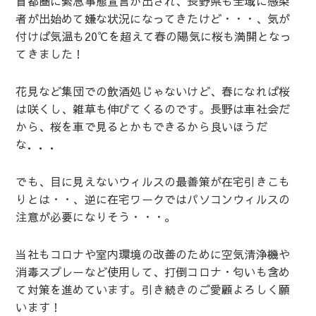
首都圏に緊急事態宣言が出され、長野県も全域に感染
者が出始めて嫌な状況になってきたけど・・・、気が
付けば気温も20℃を超えて春の陽気に桜も満開となっ
てきました！
花見など集団での飲酒処じゃないけど、春になれば桜
は咲くし、雑草も伸びてくるのです。長野は車社会だ
から、桜を車で見るとかもできるから良いほうだ
な．．．
でも、目に見えないウィルスの最善策が在宅引きこも
りとは・・、逆に在宅ワークではパソコンウィルスの
注意が必要になりそう・・・。
当社もコロナや室内環境の改善のために空気清浄機や
消毒スプレーなど使用して、打倒コロナ・匂いも含め
て対策を進めています。引き続きのご愛顧よろしく願
います！