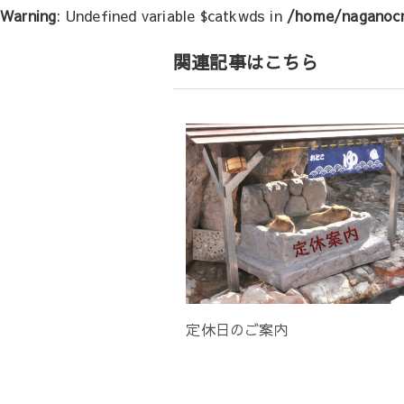
Warning
: Undefined variable $catkwds in
/home/naganocr
ー
シ
関連記事はこちら
ョ
ン
定休日のご案内