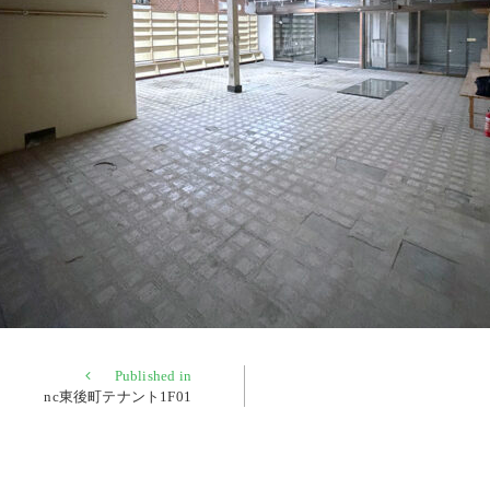
Published in
nc東後町テナント1F01