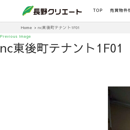
TOP
売買物件
信州長野の不動産の事は当社にお任せください！
長野クリエート
Home
nc東後町テナント1F01
Previous Image
nc東後町テナント1F01