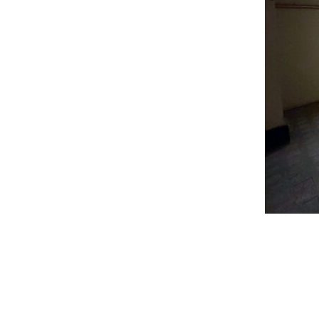
投
稿
ナ
ビ
ゲ