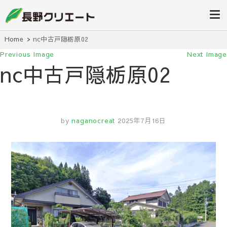
信州長野の不動産の事は当社にお任
長野クリエ
せください！
ート
Home
nc中古戸隠栃原02
Previous Image
Next Image
nc中古戸隠栃原02
by
naganocreat
2025年7月16日