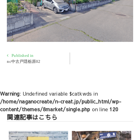
投
Published in
nc中古戸隠栃原02
稿
ナ
ビ
ゲ
Warning
: Undefined variable $catkwds in
ー
/home/naganocreate/n-creat.jp/public_html/wp-
シ
content/themes/8market/single.php
on line
120
ョ
関連記事はこちら
ン