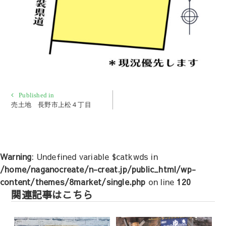
投
Published in
売土地 長野市上松４丁目
稿
ナ
ビ
ゲ
Warning
: Undefined variable $catkwds in
ー
/home/naganocreate/n-creat.jp/public_html/wp-
シ
content/themes/8market/single.php
on line
120
ョ
関連記事はこちら
ン