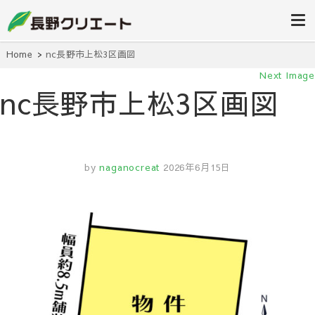
信州長野の不動産の事は当社にお任
長野クリエ
せください！
ート
Home
nc長野市上松3区画図
Next Image
nc長野市上松3区画図
by
naganocreat
2026年6月15日