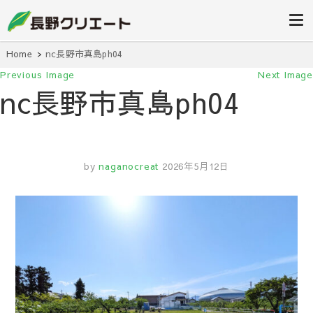
信州長野の不動産の事は当社にお任
長野クリエ
せください！
ート
Home
nc長野市真島ph04
Previous Image
Next Image
nc長野市真島ph04
by
naganocreat
2026年5月12日