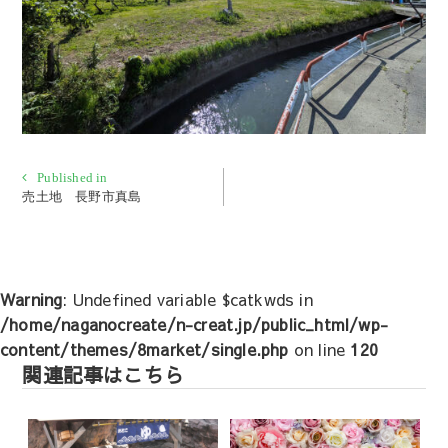
投
Published in
売土地 長野市真島
稿
ナ
ビ
ゲ
Warning
: Undefined variable $catkwds in
ー
/home/naganocreate/n-creat.jp/public_html/wp-
シ
content/themes/8market/single.php
on line
120
ョ
関連記事はこちら
ン