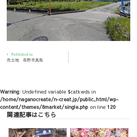
投
Published in
売土地 長野市真島
稿
ナ
ビ
ゲ
Warning
: Undefined variable $catkwds in
ー
/home/naganocreate/n-creat.jp/public_html/wp-
シ
content/themes/8market/single.php
on line
120
ョ
関連記事はこちら
ン