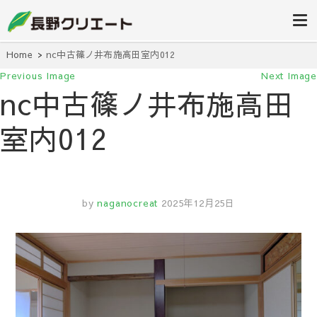
信州長野の不動産の事は当社にお任
長野クリエ
せください！
ート
Home
nc中古篠ノ井布施高田室内012
Previous Image
Next Image
nc中古篠ノ井布施高田
室内012
by
naganocreat
2025年12月25日