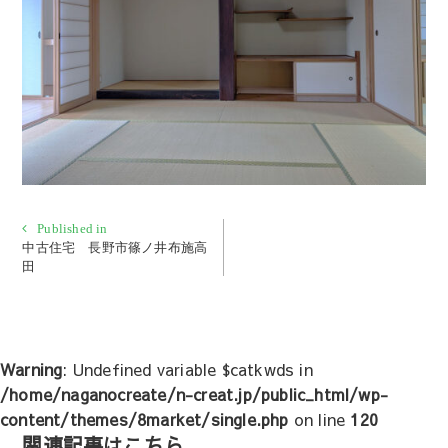
投
Published in
中古住宅 長野市篠ノ井布施高
稿
田
ナ
ビ
ゲ
ー
Warning
: Undefined variable $catkwds in
シ
/home/naganocreate/n-creat.jp/public_html/wp-
ョ
content/themes/8market/single.php
on line
120
ン
関連記事はこちら