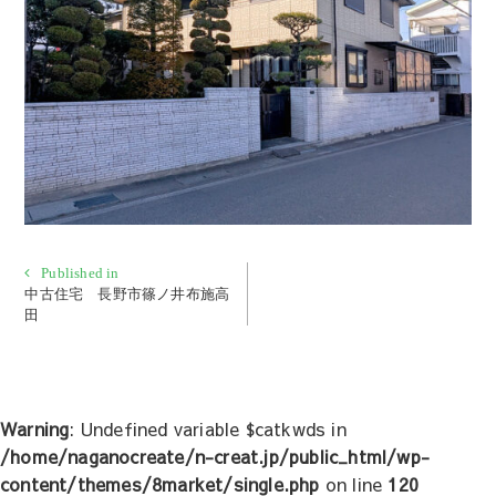
投
Published in
中古住宅 長野市篠ノ井布施高
稿
田
ナ
ビ
ゲ
ー
Warning
: Undefined variable $catkwds in
シ
/home/naganocreate/n-creat.jp/public_html/wp-
ョ
content/themes/8market/single.php
on line
120