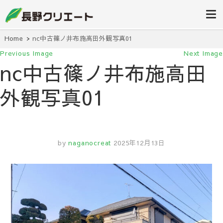
信州長野の不動産の事は当社にお任
長野クリエ
せください！
ート
Home
nc中古篠ノ井布施高田外観写真01
Previous Image
Next Image
nc中古篠ノ井布施高田
外観写真01
by
naganocreat
2025年12月13日