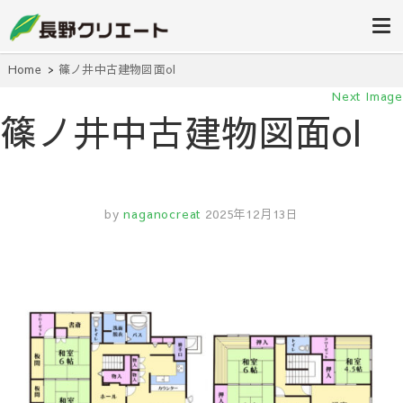
信州長野の不動産の事は当社にお任
長野クリエ
せください！
ート
Home
篠ノ井中古建物図面ol
Next Image
篠ノ井中古建物図面ol
by
naganocreat
2025年12月13日