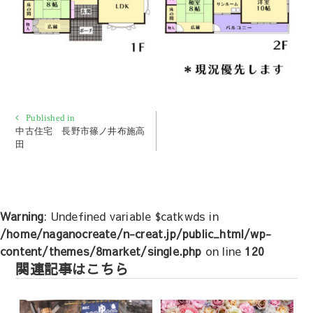
投
Published in
中古住宅 長野市篠ノ井布施高
稿
田
ナ
ビ
ゲ
ー
Warning
: Undefined variable $catkwds in
シ
/home/naganocreate/n-creat.jp/public_html/wp-
ョ
content/themes/8market/single.php
on line
120
ン
関連記事はこちら