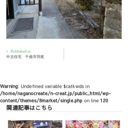
投
Published in
中古住宅 千曲市羽尾
稿
ナ
ビ
ゲ
Warning
: Undefined variable $catkwds in
ー
/home/naganocreate/n-creat.jp/public_html/wp-
シ
content/themes/8market/single.php
on line
120
ョ
関連記事はこちら
ン