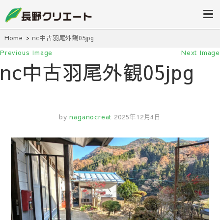
信州長野の不動産の事は当社にお任
長野クリエ
せください！
ート
Home
nc中古羽尾外観05jpg
Previous Image
Next Image
nc中古羽尾外観05jpg
by
naganocreat
2025年12月4日