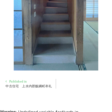
投
Published in
中古住宅 上水内郡飯綱町牟礼
稿
ナ
ビ
ゲ
Warning
: Undefined variable $catkwds in