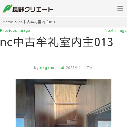
信州長野の不動産の事は当社にお任
長野クリエ
せください！
ート
Home
nc中古牟礼室内主013
Previous Image
Next Image
nc中古牟礼室内主013
by
naganocreat
2025年11月7日