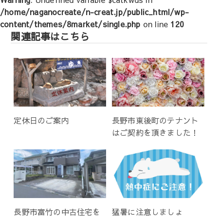
ー
/home/naganocreate/n-creat.jp/public_html/wp-
シ
content/themes/8market/single.php
on line
120
ョ
関連記事はこちら
ン
定休日のご案内
長野市東後町のテナント
はご契約を頂きました！
長野市富竹の中古住宅を
猛暑に注意しましょ