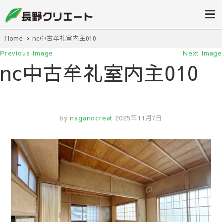
信州長野の不動産の事は当社にお任
長野クリエ
せください！
ート
Home
nc中古牟礼室内主010
Previous Image
Next Image
nc中古牟礼室内主010
by
naganocreat
2025年11月7日