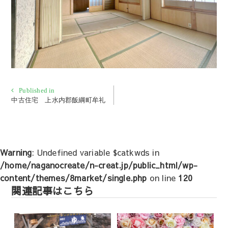
投
Published in
中古住宅 上水内郡飯綱町牟礼
稿
ナ
ビ
ゲ
Warning
: Undefined variable $catkwds in
ー
/home/naganocreate/n-creat.jp/public_html/wp-
シ
content/themes/8market/single.php
on line
120
ョ
関連記事はこちら
ン