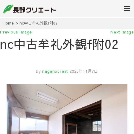
信州長野の不動産の事は当社にお任
長野クリエ
せください！
ート
Home
nc中古牟礼外観f附02
Previous Image
Next Image
nc中古牟礼外観f附02
by
naganocreat
2025年11月7日