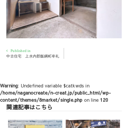
投
Published in
中古住宅 上水内郡飯綱町牟礼
稿
ナ
ビ
ゲ
Warning
: Undefined variable $catkwds in
ー
/home/naganocreate/n-creat.jp/public_html/wp-
シ
content/themes/8market/single.php
on line
120
ョ
関連記事はこちら
ン