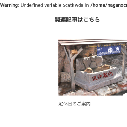
Warning
: Undefined variable $catkwds in
/home/naganocr
ー
シ
関連記事はこちら
ョ
ン
定休日のご案内