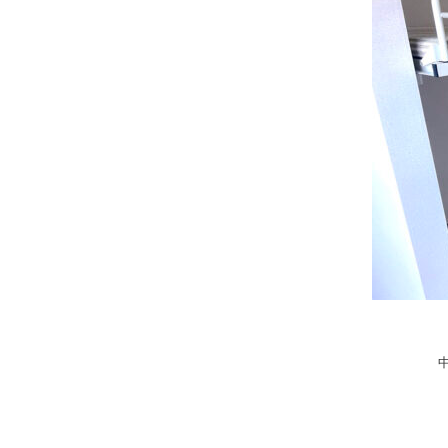
投
稿
ナ
ビ
ゲ