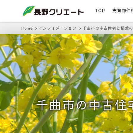
TOP
売買物件
信州長野の不動産の事は当社にお任せください！
長野クリエート
Home
インフォメーション
千曲市の中古住宅と稲葉
千曲市の中古住