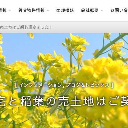
情報
賃貸物件情報
売却相談
会社概要
お問い
の売土地はご契約頂きました！
,
インフォメーション
ブログ＆トピックス
宅と稲葉の売土地はご