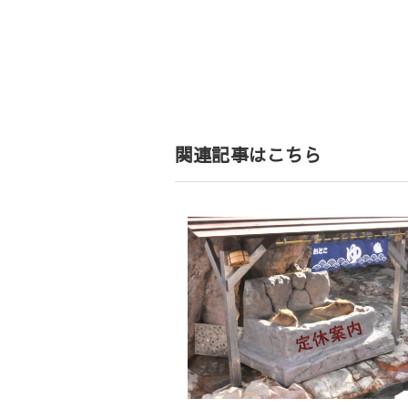
投
稿
ナ
ビ
ゲ
関連記事はこちら
ー
シ
ョ
ン