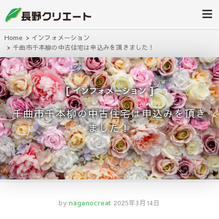
信州長野の不動産の事は当社にお任
長野クリエ
せください！
ート
Home
インフォメーション
千曲市千本柳の中古住宅は申込みを頂きました！
インフォメーション
千曲市千本柳の中古住宅は申込みを頂き
ました！
by
naganocreat
2025年3月14日