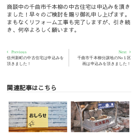
商談中の千曲市千本柳の中古住宅は申込みを頂き
ました！早々のご検討を賜り御礼申し上げます。
まもなくリフォーム工事も完了しますが、引き続
き、何卒よろしく願います。
投
Previous
Next
Previous
Next
post:
post:
信州新町の中古住宅は申込みを
千曲市千本柳分譲地のNo１区
稿
頂きました！
画は申込みを頂きました！
ナ
ビ
ゲ
関連記事はこちら
ー
シ
ョ
ン